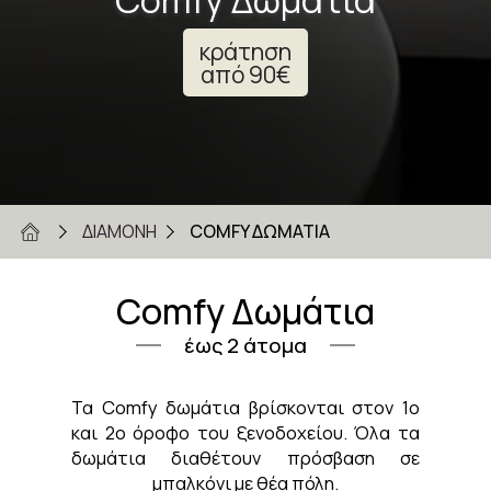
κράτηση
από
90
€
ΔΙΑΜΟΝΗ
COMFY ΔΩΜΑΤΙA
Comfy Δωμάτια
έως 2 άτομα
Τα Comfy δωμάτια βρίσκονται στον 1ο
και 2ο όροφο του ξενοδοχείου. Όλα τα
δωμάτια διαθέτουν πρόσβαση σε
μπαλκόνι με θέα πόλη.